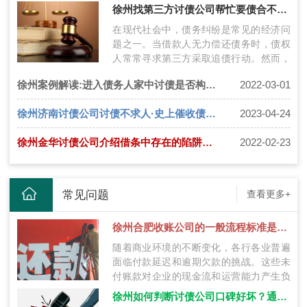
种强迫手段，引发争议。在法律层面上，
徐州找第三方讨债公司帮忙要债合不合法呢？如何合法讨债？
上…
在现代社会中，债务纠纷是常见的经济问
题之一。当借款人无力偿还债务时，债权
人常常寻求第三方采取追债行动。然而，
第三方要债的合法性备受争议。一. 第三
徐州案例解读:进入债务人家中讨债是否构成犯罪呢
2022-03-01
方…
徐州济南讨债公司讨债不求人·史上催收债务方法大全
2023-04-24
徐州金华讨债公司介绍借条中存在的陷阱有哪些？
2022-02-23
常见问题
查看更多+
徐州合肥收账公司的一般流程标准是什么？
随着商业环境的不断变化，各行各业普遍
面临付款延迟和逾期欠款的挑战。这些未
付账款对企业的现金流和运营能力产生负
面影响。为了应对这个问题，合肥范围内
徐州如何判断讨债公司口碑好坏？通过这九种方法选择靠谱公司！
的…