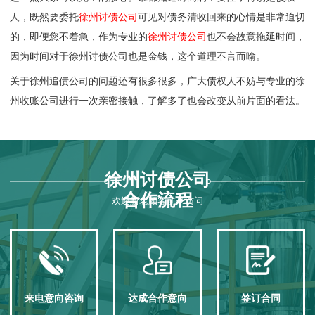
人，既然要委托
徐州讨债公司
可见对债务清收回来的心情是非常迫切
的，即便您不着急，作为专业的
徐州讨债公司
也不会故意拖延时间，
因为时间对于徐州讨债公司也是金钱，这个道理不言而喻。
关于徐州追债公司的问题还有很多很多，广大债权人不妨与专业的
徐
州收账公司
进行一次亲密接触，了解多了也会改变从前片面的看法。
徐州讨债公司
合作流程
欢迎新老顾客前来访问
来电意向咨询
达成合作意向
签订合同