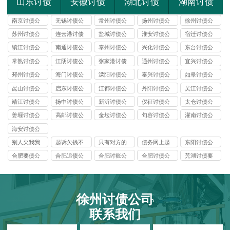
山东讨债
安徽讨债
湖北讨债
湖南讨债
南京讨债公
无锡讨债公
常州讨债公
扬州讨债公
徐州讨债公
司
司
司
司
司
苏州讨债公
连云港讨债
盐城讨债公
淮安讨债公
宿迁讨债公
司
公司
司
司
司
镇江讨债公
南通讨债公
泰州讨债公
兴化讨债公
东台讨债公
司
司
司
司
司
常熟讨债公
江阴讨债公
张家港讨债
通州讨债公
宜兴讨债公
司
司
公司
司
司
邳州讨债公
海门讨债公
溧阳讨债公
泰兴讨债公
如皋讨债公
司
司
司
司
司
昆山讨债公
启东讨债公
江都讨债公
丹阳讨债公
吴江讨债公
司
司
司
司
司
靖江讨债公
扬中讨债公
新沂讨债公
仪征讨债公
太仓讨债公
司
司
司
司
司
姜堰讨债公
高邮讨债公
金坛讨债公
句容讨债公
灌南讨债公
司
司
司
司
司
海安讨债公
司
别人欠我我
起诉欠钱不
只有对方的
债务网上起
东阳讨债公
钱三万左右
还的人需要
电话号码可
诉流程和需
司
合肥要债公
合肥追债公
合肥讨账公
合肥讨债公
芜湖讨债要
起诉要多少
什么材料
以起诉吗
要资料有哪
司
司
司
司
账公司
钱
些
徐州讨债公司
联系我们