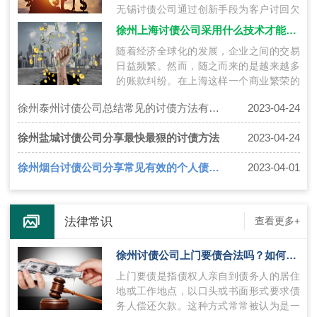
无锡讨债公司通过创新手段为客户讨回欠
款，获得了极佳的口碑。下面将介绍无锡
徐州上海讨债公司采用什么技术才能够把账要回来呢？
讨…
随着经济全球化的发展，企业之间的交易
日益频繁。然而，随之而来的是越来越多
的账款纠纷。在上海这样一个商业繁荣的
城市，上海讨债公司成为了必不可少的存
徐州泰州讨债公司总结常见的讨债方法有哪些?
2023-04-24
在…
徐州盐城讨债公司分享最快最狠的讨债方法
2023-04-24
徐州烟台讨债公司分享常见有效的个人债务追讨手段有哪些
2023-04-01
法律常识
查看更多+
徐州讨债公司上门要债合法吗？如何合法讨债？
上门要债是指债权人亲自到债务人的居住
地或工作地点，以口头或书面形式要求债
务人偿还欠款。这种方式常常被认为是一