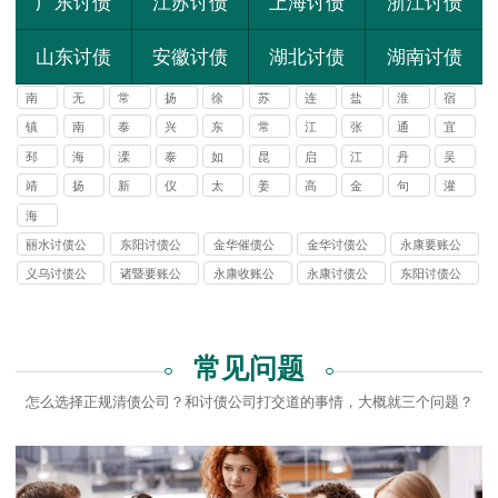
广东讨债
江苏讨债
上海讨债
浙江讨债
山东讨债
安徽讨债
湖北讨债
湖南讨债
南
无
常
扬
徐
苏
连
盐
淮
宿
京
锡
州
州
州
州
云
城
安
迁
镇
南
泰
兴
东
常
江
张
通
宜
讨
要
讨
讨
港
江
通
州
化
台
熟
阴
家
州
兴
邳
海
溧
泰
如
昆
启
江
丹
吴
债
账
债
债
讨
讨
讨
港
州
门
阳
兴
皋
山
东
都
阳
江
靖
扬
新
仪
太
姜
高
金
句
灌
公
公
公
公
债
债
债
讨
讨
江
中
沂
征
仓
堰
邮
坛
容
南
司
司
司
司
海
公
公
公
债
债
安
司
司
司
公
丽水讨债公
东阳讨债公
金华催债公
金华讨债公
永康要账公
公
司
司
司
司
司
司
司
义乌讨债公
诸暨要账公
永康收账公
永康讨债公
东阳讨债公
司
司
司
司
司
常见问题
怎么选择正规清债公司？和讨债公司打交道的事情，大概就三个问题？