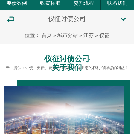
要债案例
收费标准
委托流程
联系我们
仪征讨债公司
位置：
首页
»
城市分站
»
江苏
»
仪征
仪征讨债公司
关于我们
专业提供：讨债、要债、要账的催收服务 捍卫您的权利 保障您的利益！