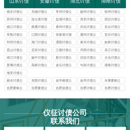
山东讨债
安徽讨债
湖北讨债
湖南讨债
南京讨债公
无锡讨债公
常州讨债公
扬州讨债公
徐州讨债公
司
司
司
司
司
苏州讨债公
连云港讨债
盐城讨债公
淮安讨债公
宿迁讨债公
司
公司
司
司
司
镇江讨债公
南通讨债公
泰州讨债公
兴化讨债公
东台讨债公
司
司
司
司
司
常熟讨债公
江阴讨债公
张家港讨债
通州讨债公
宜兴讨债公
司
司
公司
司
司
邳州讨债公
海门讨债公
溧阳讨债公
泰兴讨债公
如皋讨债公
司
司
司
司
司
昆山讨债公
启东讨债公
江都讨债公
丹阳讨债公
吴江讨债公
司
司
司
司
司
靖江讨债公
扬中讨债公
新沂讨债公
仪征讨债公
太仓讨债公
司
司
司
司
司
姜堰讨债公
高邮讨债公
金坛讨债公
句容讨债公
灌南讨债公
司
司
司
司
司
海安讨债公
司
丽水讨债公
东阳讨债公
金华催债公
金华讨债公
永康要账公
司
司
司
司
司
合肥要账公
合肥要债公
合肥追债公
合肥讨账公
合肥讨债公
司
司
司
司
司
仪征讨债公司
联系我们