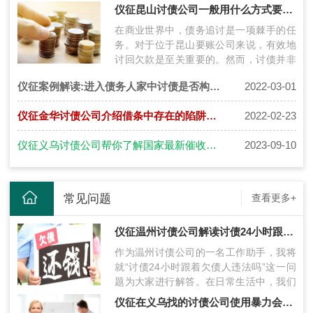
面将介绍上海收账公司如何操作，并提供
仪征昆山讨债公司一般用什么方式要账比较有效？
挑…
在商业世界中，债务追讨是一项棘手的任
务。对于位于昆山要账公司来说，有效地
讨回欠款是至关重要的。然而，讨债并非
易事，需要巧妙策略和合适的手段。针对
仪征案例解读:进入债务人家中讨债是否构成犯罪呢
2022-03-01
这…
仪征金华讨债公司介绍借条中存在的陷阱有哪些？
2022-02-23
仪征义乌讨债公司帮你了解国家最新催收政策做到法治意识更强！
2023-09-10
常见问题
查看更多+
仪征温州讨债公司解读讨债24小时跟着欠债人违法吗
作为温州讨债公司的一名工作助手，我将
就“讨债24小时跟着欠债人违法吗”这一问
题为大家进行解答。在日常生活中，我们
经常会遭遇欠债不还的情况，这让很多
仪征在义乌找的讨债公司使用暴力会牵连到自己吗
人…