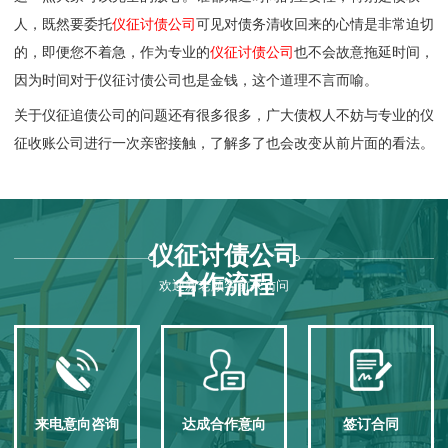
人，既然要委托
仪征讨债公司
可见对债务清收回来的心情是非常迫切
的，即便您不着急，作为专业的
仪征讨债公司
也不会故意拖延时间，
因为时间对于仪征讨债公司也是金钱，这个道理不言而喻。
关于仪征追债公司的问题还有很多很多，广大债权人不妨与专业的
仪
征收账公司
进行一次亲密接触，了解多了也会改变从前片面的看法。
仪征讨债公司
合作流程
欢迎新老顾客前来访问
来电意向咨询
达成合作意向
签订合同