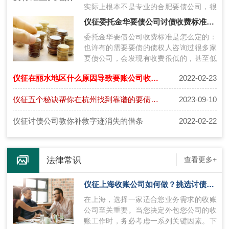
实际上根本不是专业的合肥要债公司，很
多债主因此上当。我们列举几个常见的
仪征委托金华要债公司讨债收费标准是多少？
不…
委托金华要债公司收费标准是怎么定的：
也许有的需要要债的债权人咨询过很多家
要债公司，会发现有收费很低的，甚至低
过10%收费，遇到这种收费的，百分百
仪征在丽水地区什么原因导致要账公司收费高？
2022-02-23
是“…
仪征五个秘诀帮你在杭州找到靠谱的要债公司
2023-09-10
仪征讨债公司教你补救字迹消失的借条
2022-02-22
法律常识
查看更多+
仪征上海收账公司如何做？挑选讨债的公司技巧
在上海，选择一家适合您业务需求的收账
公司至关重要。当您决定外包您公司的收
账工作时，务必考虑一系列关键因素。下