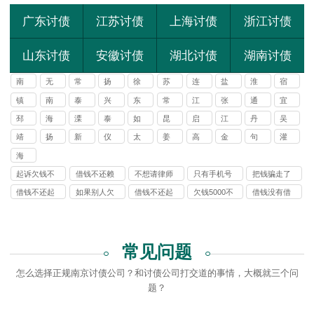
广东讨债
江苏讨债
上海讨债
浙江讨债
山东讨债
安徽讨债
湖北讨债
湖南讨债
南
无
常
扬
徐
苏
连
盐
淮
宿
京
锡
州
州
州
州
云
城
安
迁
镇
南
泰
兴
东
常
江
张
通
宜
讨
要
讨
讨
港
江
通
州
化
台
熟
阴
家
州
兴
邳
海
溧
泰
如
昆
启
江
丹
吴
债
账
债
债
讨
讨
讨
港
州
门
阳
兴
皋
山
东
都
阳
江
靖
扬
新
仪
太
姜
高
金
句
灌
公
公
公
公
债
债
债
讨
讨
江
中
沂
征
仓
堰
邮
坛
容
南
司
司
司
司
海
公
公
公
债
债
安
司
司
司
公
起诉欠钱不
借钱不还赖
不想请律师
只有手机号
把钱骗走了
公
司
还多少钱立
账怎么办
可以自己去
能起诉别人
拉黑了怎么
司
借钱不还起
如果别人欠
借钱不还起
欠钱5000不
借钱没有借
案
起诉吗
欠钱吗
办
诉该打什么
钱一直不还
诉找律师
还可以报警
条不还怎么
电话
我该怎么办
吗
办
常见问题
怎么选择正规南京讨债公司？和讨债公司打交道的事情，大概就三个问
题？